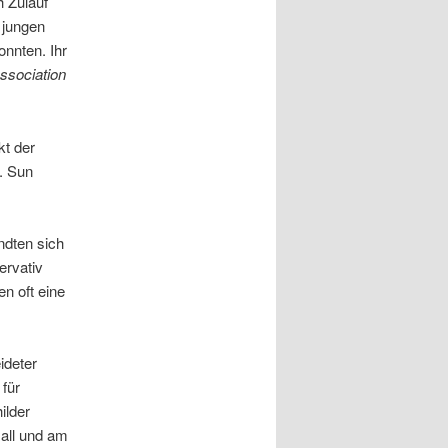
h Zulauf
 jungen
onnten. Ihr
Association
t der
. Sun
ndten sich
ervativ
n oft eine
ideter
für
ilder
Mall und am