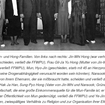
- und Hong-Familien. Von links nach rechts: Jin-Whi Hong (war verhe
schieden, verließ die FFWPU), Frau Gil-Ja Yu Hong (Mutter von Jin-
verließ FFWPU), Mun, Hyo-Jin (geschieden, starb mit 45 an Herzpr
 seine Drogenabhängigkeit verursacht worden sein könnten), Nansoo
 von ihrem Ehemann, der sie mißbraucht hatte, scheiden und verließ d
ak Ja Han, Sung-Pyo Hong (Vater von Jin-Whi und Nansook; Gründe
schaft, die eine große Einkommensquelle für die Mun-Familie ist, e
der Öffentlichkeit von Mun gedemütigt, verließ die FFWPU) und Ye-Ji
n, zwiespältiges Verhältnis zu Religion und zur Organisation ihrer Elt