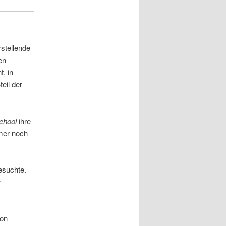
stellende
en
, in
eil der
School
ihre
mmer noch
esuchte.
r
von