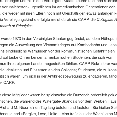
rutierungen überall in den Vereinigten Staaten durch und fand reichlic
er verunsicherten Jugendlichen im amerikanischen Generationenloch,
die weder mit ihren Eltern noch mit Gleichaltrigen etwas anfangen k
n die Vereinigungskirche erfolgte meist durch die CARP, die
Collegiate 
search of Principles
.
wurde 1973 in den Vereinigten Staaten gegründet, auf dem Höhepunk
gegen die Ausweitung des Vietnamkrieges auf Kambodscha und Laos
s eindringliche Warnungen vor der kommunistischen Gefahr fielen
d auf taube Ohren bei den amerikanischen Studenten, die sich vom
smus ihres eigenen Landes abgestoßen fühlten. CARP-Rekrutierer wa
 die Idealisten und Einsamen an den Colleges; Studenten, die zu kons
itisch waren, um sich in der Antikriegsbewegung zu engagieren, fande
ei CARP.
r diese Mitglieder waren beispielsweise die Dutzende ordentlich gekle
nschen, die während des Watergate-Skandals vor dem Weißen Haus 
Richard M. Nixon einen Tag lang beteten und fasteten. Sie hielten Sch
denen stand »Forgive, Love, Unite«. Man traf sie in der Washington 