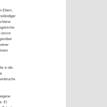
 Eltern.
anständiger
ochtene
ngskirche
u nimmt
egenüber
meiner
einem
s in die
ka
mmenbruchs
 eigene
s. Er