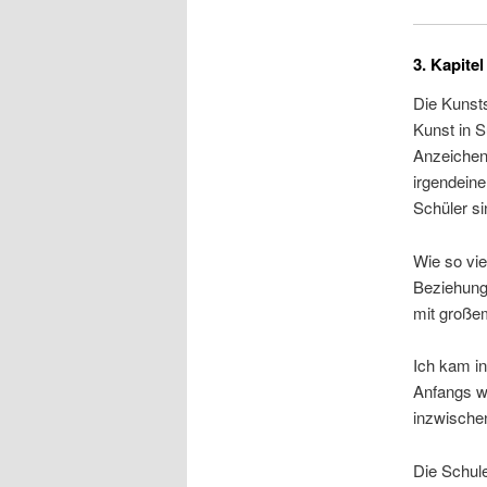
3. Kapitel
Die Kunst
Kunst in S
Anzeichen 
irgendein
Schüler si
Wie so viel
Beziehung 
mit große
Ich kam in
Anfangs wu
inzwische
Die Schule