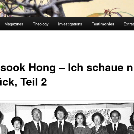
Magazines
Theology
Investigations
Testimonies
Extra
sook Hong – Ich schaue n
ck, Teil 2