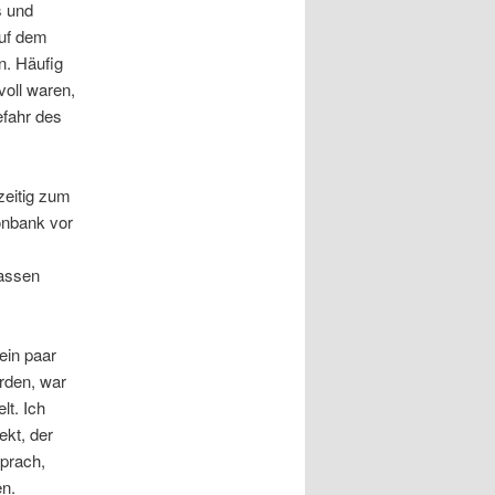
s und
auf dem
n. Häufig
voll waren,
efahr des
zeitig zum
onbank vor
fassen
ein paar
erden, war
lt. Ich
ekt, der
sprach,
en.