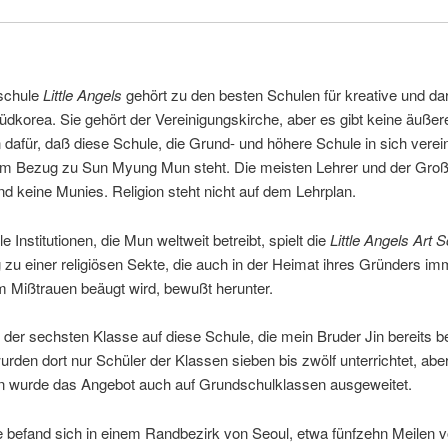
schule
Little Angels
gehört zu den besten Schulen für kreative und dar
üdkorea. Sie gehört der Vereinigungskirche, aber es gibt keine äußer
dafür, daß diese Schule, die Grund- und höhere Schule in sich vereint
em Bezug zu Sun Myung Mun steht. Die meisten Lehrer und der Großt
nd keine Munies. Religion steht nicht auf dem Lehrplan.
e Institutionen, die Mun weltweit betreibt, spielt die
Little Angels Art 
zu einer religiösen Sekte, die auch in der Heimat ihres Gründers i
m Mißtrauen beäugt wird, bewußt herunter.
 der sechsten Klasse auf diese Schule, die mein Bruder Jin bereits b
rden dort nur Schüler der Klassen sieben bis zwölf unterrichtet, abe
n wurde das Angebot auch auf Grundschulklassen ausgeweitet.
 befand sich in einem Randbezirk von Seoul, etwa fünfzehn Meilen 