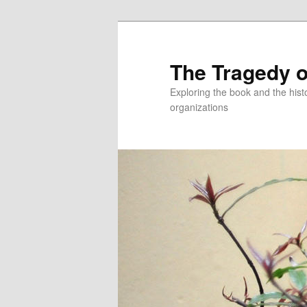
Skip
to
primary
The Tragedy o
content
Exploring the book and the hi
organizations