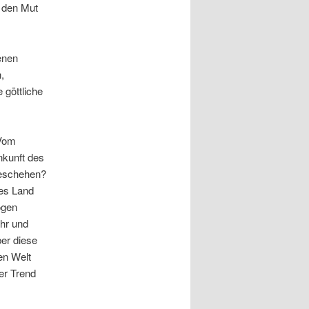
d den Mut
enen
,
göttliche
 Vom
nkunft des
geschehen?
ses Land
ogen
hr und
ber diese
en Welt
er Trend