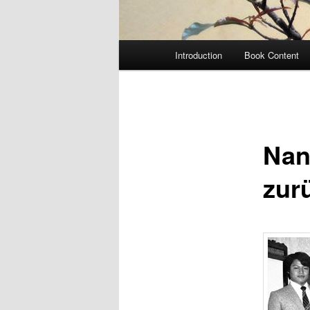
Main
Introduction
Book Content
menu
Nan
zurü