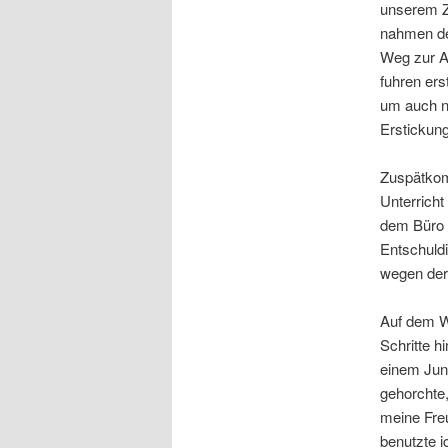
unserem Z
nahmen de
Weg zur A
fuhren ers
um auch nu
Erstickung
Zuspätkomm
Unterricht
dem Büro 
Entschuld
wegen der
Auf dem We
Schritte h
einem Jung
gehorchte,
meine Freu
benutzte i