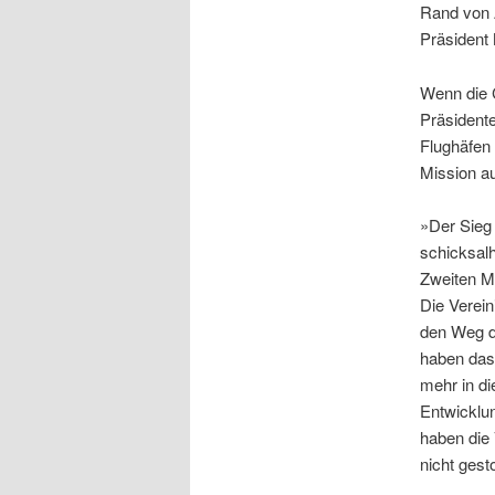
Rand von A
Präsident 
Wenn die 
Präsidente
Flughäfen
Mission au
»Der Sieg 
schicksalh
Zweiten M
Die Verein
den Weg d
haben das
mehr in di
Entwicklun
haben die 
nicht gest