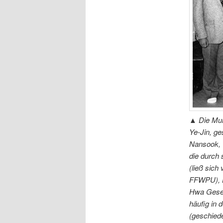
▲
Die Mun
Ye-Jin, ge
Nansook, 
die durch
(ließ sich
FFWPU), H
Hwa Gesell
häufig in 
(geschiede