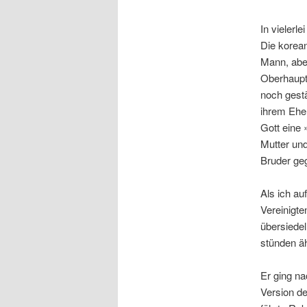
In vielerl
Die korean
Mann, abe
Oberhaupt 
noch gestä
ihrem Ehe
Gott eine 
Mutter un
Bruder ge
Als ich au
Vereinigte
übersiede
stünden äh
Er ging na
Version d