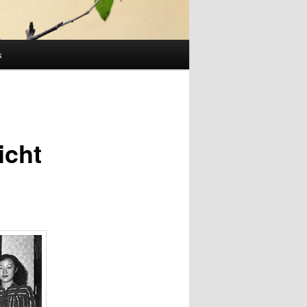
s
icht