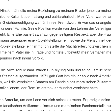
ei Hinsicht ähnelte meine Beziehung zu meinem Bruder jener zu meinen
ische Kultur ist sehr streng und patriarchalisch. Mein Vater war ein 
r Gleichberechtigung war für ihn ein Fremdwort. Er war das unangef
unserer Familie. Seine Position wurde von den Lehren der Vereinigu
rkt. Eine Ehe basiert zwar auf gegenseitigem Respekt, aber die Fra
mann gegenüber eine »Objektstellung« ein, sowie die Menschheit g
»Objektstellung« einnimmt. Ich stellte die Machtverteilung zwischen 
d meinem Vater nie in Frage und richtete unbewußt mein Verhalten m
genüber nach ihrem Vorbild.
f die Mittelschule kam, waren Sun Myung Mun und seine Familie bereit
n Staaten ausgewandert. 1971 gab Gott ihm ein, er solle nach Ameri
ln, weil die Vereinigten Staaten am Rande eines moralischen Zusa
nlich jenem, der Rom im ersten Jahrhundert vernichtet hatte.
ch Amerika, um das Land vor sich selbst zu retten. Er predigte seine
es fanatischen Antikommunismus und moralischen Fundamentalismu