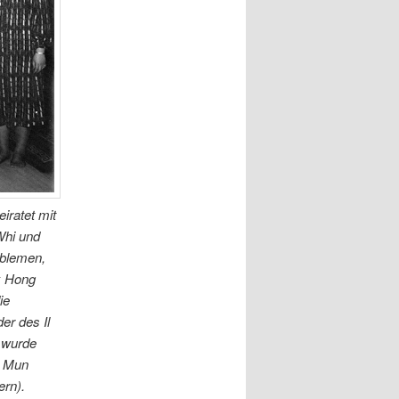
iratet mit
Whi und
oblemen,
k Hong
ie
r des Il
r wurde
n Mun
ern).