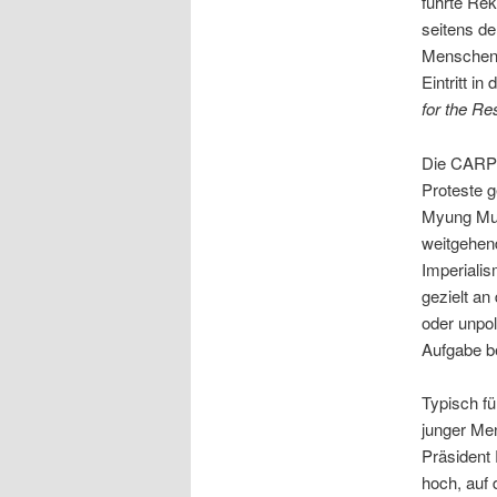
führte Rek
seitens d
Menschen, 
Eintritt i
for the Re
Die CARP 
Proteste 
Myung Mun
weitgehen
Imperiali
gezielt an
oder unpol
Aufgabe b
Typisch fü
junger Me
Präsident 
hoch, auf 