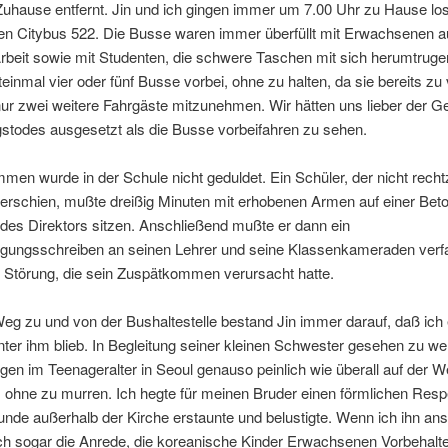
uhause entfernt. Jin und ich gingen immer um 7.00 Uhr zu Hause lo
n Citybus 522. Die Busse waren immer überfüllt mit Erwachsenen 
rbeit sowie mit Studenten, die schwere Taschen mit sich herumtruge
teinmal vier oder fünf Busse vorbei, ohne zu halten, da sie bereits zu 
r zwei weitere Fahrgäste mitzunehmen. Wir hätten uns lieber der G
stodes ausgesetzt als die Busse vorbeifahren zu sehen.
en wurde in der Schule nicht geduldet. Ein Schüler, der nicht recht
 erschien, mußte dreißig Minuten mit erhobenen Armen auf einer Bet
des Direktors sitzen. Anschließend mußte er dann ein
igungsschreiben an seinen Lehrer und seine Klassenkameraden ver
 Störung, die sein Zuspätkommen verursacht hatte.
g zu und von der Bushaltestelle bestand Jin immer darauf, daß ich 
inter ihm blieb. In Begleitung seiner kleinen Schwester gesehen zu w
en im Teenageralter in Seoul genauso peinlich wie überall auf der We
 ohne zu murren. Ich hegte für meinen Bruder einen förmlichen Resp
nde außerhalb der Kirche erstaunte und belustigte. Wenn ich ihn an
ch sogar die Anrede, die koreanische Kinder Erwachsenen Vorbehalt